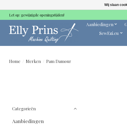
Wij slaan coo
Let op: gewijzigde openingstijden!
Aanbiedingen
G
SewEzi.eu
Home
/
Merken
/
Pam Damour
Categorieën
Aanbiedingen