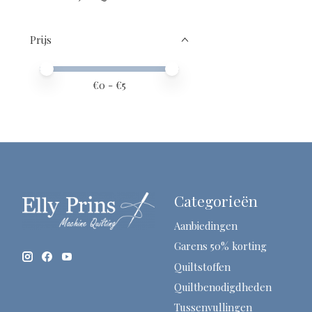
Prijs
Minimale prijswaarde
Price maximum value
€
0
- €
5
Categorieën
Aanbiedingen
Garens 50% korting
Quiltstoffen
Quiltbenodigdheden
Tussenvullingen