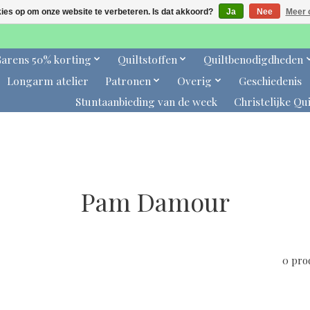
kies op om onze website te verbeteren. Is dat akkoord?
Ja
Nee
Meer 
arens 50% korting
Quiltstoffen
Quiltbenodigdheden
Longarm atelier
Patronen
Overig
Geschiedenis
Stuntaanbieding van de week
Christelijke Qui
Pam Damour
0 pro