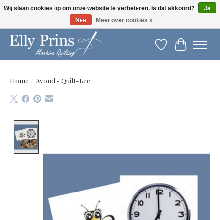
Wij slaan cookies op om onze website te verbeteren. Is dat akkoord?
Ja
Nee
Meer over cookies »
Let op: gewijzigde openingstijden!
Verlanglijst
Winkelwag
Home
/
Avond - Quilt-Bee
Product image slideshow Items