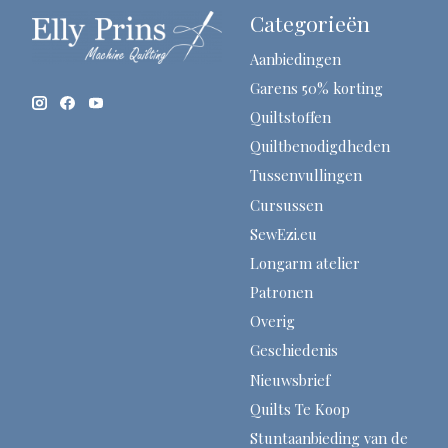
Categorieën
Aanbiedingen
Garens 50% korting
Quiltstoffen
Quiltbenodigdheden
Tussenvullingen
Cursussen
SewEzi.eu
Longarm atelier
Patronen
Overig
Geschiedenis
Nieuwsbrief
Quilts Te Koop
Stuntaanbieding van de