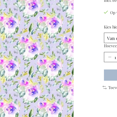
Incl. b
Op 
Kies hi
Hoevee
Toev