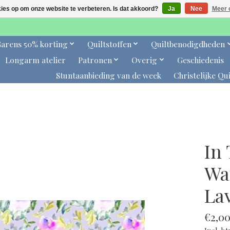
kies op om onze website te verbeteren. Is dat akkoord?
Ja
Nee
Meer 
arens 50% korting
Quiltstoffen
Quiltbenodigdheden
Longarm atelier
Patronen
Overig
Geschiedenis
Stuntaanbieding van de week
Christelijke Qui
In
Wa
La
€2,0