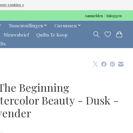
over cookies »
Aanmelden / Inloggen
Tussenvullingen
Cursussen
Nieuwsbrief
Quilts Te Koop
lts
 The Beginning
tercolor Beauty - Dusk -
vender
0