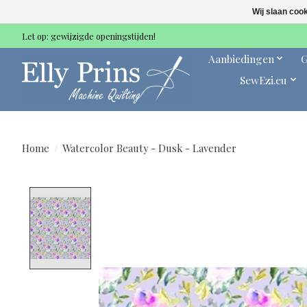
Wij slaan coo
Let op: gewijzigde openingstijden!
Aanbiedingen
G
SewEzi.eu
Home
/
Watercolor Beauty - Dusk - Lavender
Product image slideshow Items