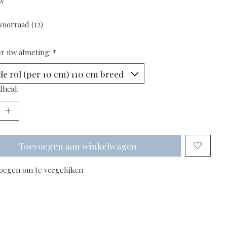
tw
voorraad (12)
er uw afmeting:
*
lheid:
Toevoegen aan winkelwagen
oegen om te vergelijken