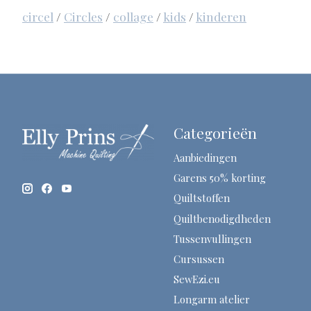
circel
/
Circles
/
collage
/
kids
/
kinderen
Categorieën
Aanbiedingen
Garens 50% korting
Quiltstoffen
Quiltbenodigdheden
Tussenvullingen
Cursussen
SewEzi.eu
Longarm atelier