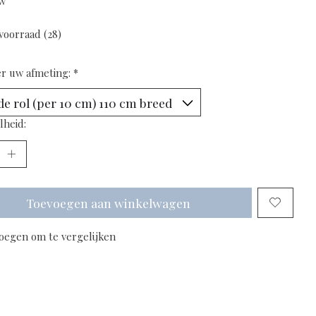
tw
voorraad (28)
er uw afmeting:
*
lheid:
Toevoegen aan winkelwagen
oegen om te vergelijken