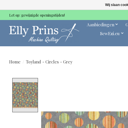
Wij slaan coo
Let op: gewijzigde openingstijden!
Aanbiedingen
G
SewEzi.eu
Home
/
Toyland - Circles - Grey
Product image slideshow Items