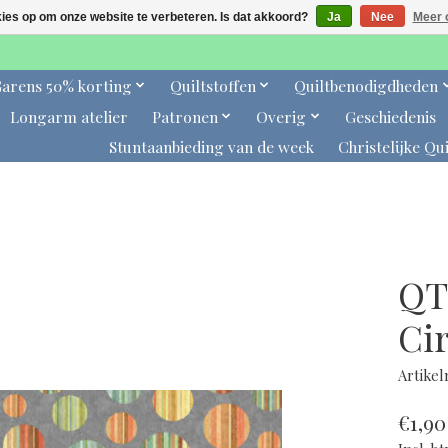
kies op om onze website te verbeteren. Is dat akkoord?
Ja
Nee
Meer 
arens 50% korting
Quiltstoffen
Quiltbenodigdheden
Longarm atelier
Patronen
Overig
Geschiedenis
Stuntaanbieding van de week
Christelijke Qui
QT
Cir
Artike
€1,90