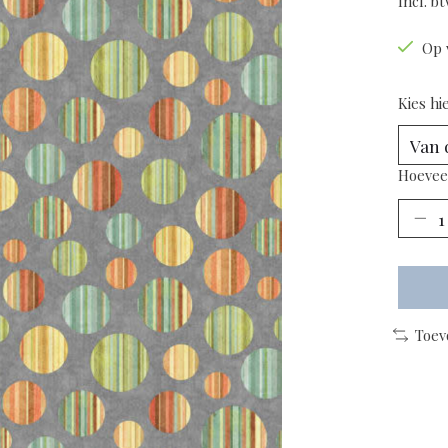
Incl. b
Op 
Kies hi
Hoevee
Toev