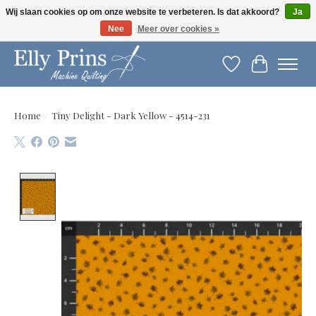
Wij slaan cookies op om onze website te verbeteren. Is dat akkoord?
Ja
Nee
Meer over cookies »
Let op: gewijzigde openingstijden!
Verlanglijst
Winkelwag
Home
/
Tiny Delight - Dark Yellow - 4514-231
Product image slideshow Items