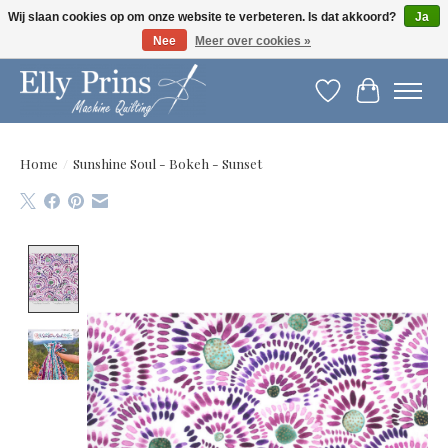
Wij slaan cookies op om onze website te verbeteren. Is dat akkoord?
Ja
Nee
Meer over cookies »
Let op: gewijzigde openingstijden!
Verlanglijst
Winkelwag
Home
/
Sunshine Soul - Bokeh - Sunset
Product image slideshow Items