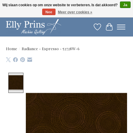
Wij slaan cookies op om onze website te verbeteren. Is dat akkoord?
Ja
Nee
Meer over cookies »
Let op: gewijzigde openingstijden!
Verlanglijst
Winkelwag
Home
/
Radiance - Espresso - 53728W-6
Product image slideshow Items