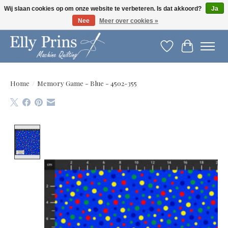
Wij slaan cookies op om onze website te verbeteren. Is dat akkoord?
Ja
Nee
Meer over cookies »
Let op: gewijzigde openingstijden!
Verlanglijst
Winkelwag
Home
/
Memory Game - Blue - 4502-355
Product image slideshow Items