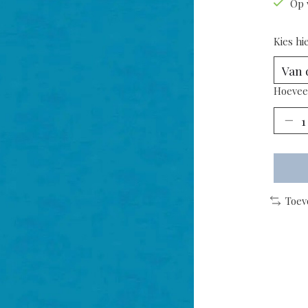
Op 
Kies hi
Hoevee
Toev