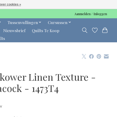
over cookies »
Aanmelden / Inloggen
Tussenvullingen
Cursussen
Nieuwsbrief
Quilts Te Koop
lts
kower Linen Texture -
acock - 1473T4
0
tw