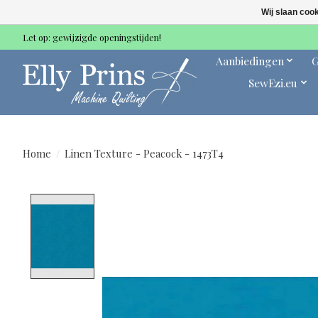
Wij slaan coo
Let op: gewijzigde openingstijden!
Aanbiedingen
G
SewEzi.eu
Home
/
Linen Texture - Peacock - 1473T4
Product image slideshow Items