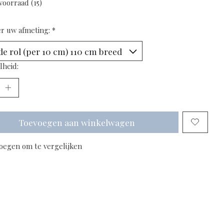
voorraad (15)
er uw afmeting:
*
lheid:
Toevoegen aan winkelwagen
oegen om te vergelijken