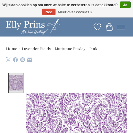
Wij slaan cookies op om onze website te verbeteren. Is dat akkoord?
Ja
Nee
Meer over cookies »
Let op: gewijzigde openingstijden!
Verlanglijst
Winkelwag
Home
/
Lavender Fields - Marianne Paisley - Pink
Product image slideshow Items