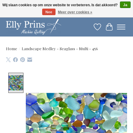
Wij slaan cookies op om onze website te verbeteren. Is dat akkoord?
Ja
Nee
Meer over cookies »
Let op: gewijzigde openingstijden!
Verlanglijst
Winkelwag
Home
/
Landscape Medley - Seaglass - Multi - 456
Product image slideshow Items