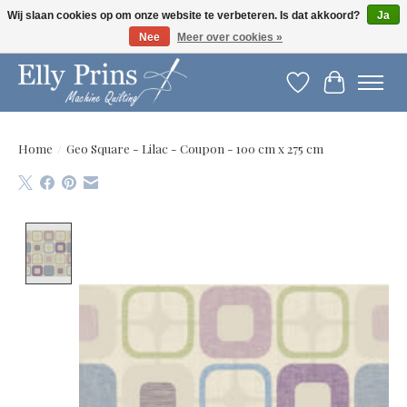
Wij slaan cookies op om onze website te verbeteren. Is dat akkoord?
Ja
Nee
Meer over cookies »
Let op: gewijzigde openingstijden!
Verlanglijst
Winkelwag
Home
/
Geo Square - Lilac - Coupon - 100 cm x 275 cm
Product image slideshow Items