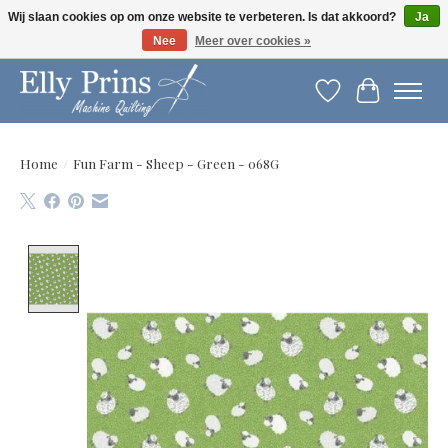
Wij slaan cookies op om onze website te verbeteren. Is dat akkoord?
Ja
Nee
Meer over cookies »
Let op: gewijzigde openingstijden!
Verlanglijst
Winkelwag
Home
/
Fun Farm - Sheep - Green - 068G
Product image slideshow Items