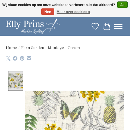
Wij slaan cookies op om onze website te verbeteren. Is dat akkoord?
Ja
Nee
Meer over cookies »
Let op: gewijzigde openingstijden!
Verlanglijst
Winkelwag
Home
/
Fern Garden - Montage - Cream
Product image slideshow Items