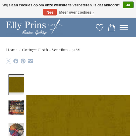
Wij slaan cookies op om onze website te verbeteren. Is dat akkoord?
Ja
Nee
Meer over cookies »
Let op: gewijzigde openingstijden!
Verlanglijst
Winkelwag
Home
/
Cottage Cloth - Venetian - 428V
Product image slideshow Items