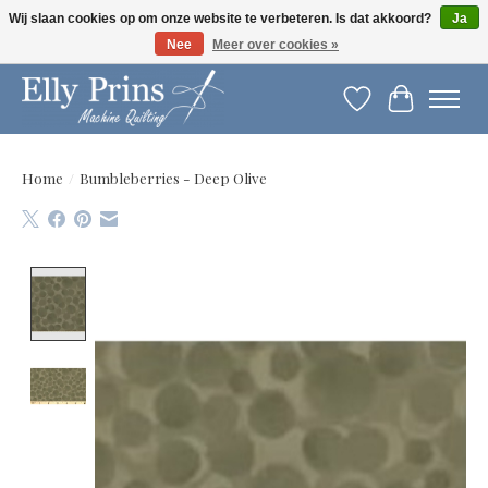
Wij slaan cookies op om onze website te verbeteren. Is dat akkoord?
Ja
Nee
Meer over cookies »
Let op: gewijzigde openingstijden!
Verlanglijst
Winkelwag
Home
/
Bumbleberries - Deep Olive
Product image slideshow Items