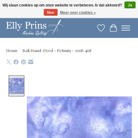
Wij slaan cookies op om onze website te verbeteren. Is dat akkoord?
Ja
Nee
Meer over cookies »
Let op: gewijzigde openingstijden!
Verlanglijst
Winkelwag
Home
/
Bali Hand-Dyed - Petunia - 3018-468
Product image slideshow Items