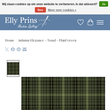
Wij slaan cookies op om onze website te verbeteren. Is dat akkoord?
Ja
Nee
Meer over cookies »
Let op: gewijzigde openingstijden!
Verlanglijst
Winkelwag
Home
/
Autumn Elegance - Tonal - Plaid Green
Product image slideshow Items