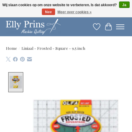
Wij slaan cookies op om onze website te verbeteren. Is dat akkoord?
Ja
Nee
Meer over cookies »
Let op: gewijzigde openingstijden!
Verlanglijst
Winkelwag
Home
/
Liniaal - Frosted - Square - 9,5 inch
Product image slideshow Items