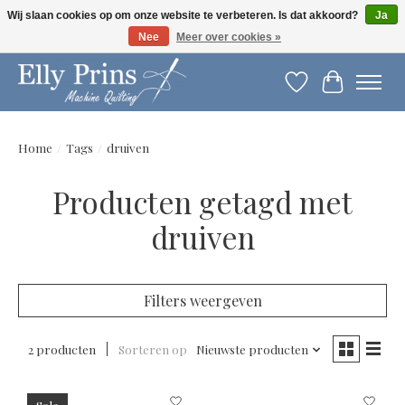
Wij slaan cookies op om onze website te verbeteren. Is dat akkoord?
Ja
Nee
Meer over cookies »
Let op: gewijzigde openingstijden!
Verlanglijst
Winkelwag
Home
/
Tags
/
druiven
Producten getagd met
druiven
Filters weergeven
2 producten
Sorteren op
Nieuwste producten