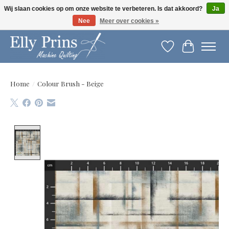
Wij slaan cookies op om onze website te verbeteren. Is dat akkoord?
Ja
Nee
Meer over cookies »
Let op: gewijzigde openingstijden!
Verlanglijst
Winkelwag
Home
/
Colour Brush - Beige
Product image slideshow Items