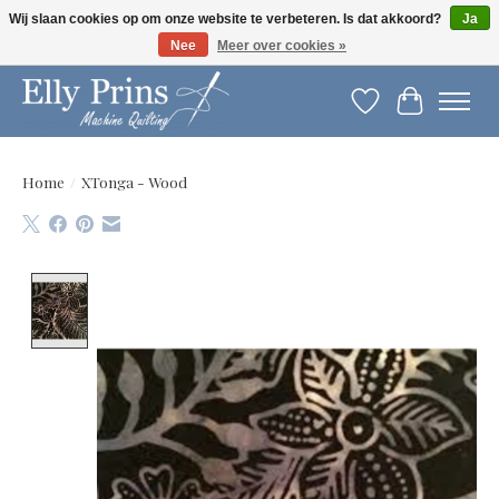
Wij slaan cookies op om onze website te verbeteren. Is dat akkoord?
Ja
Nee
Meer over cookies »
Let op: gewijzigde openingstijden!
Verlanglijst
Winkelwag
Home
/
XTonga - Wood
Product image slideshow Items