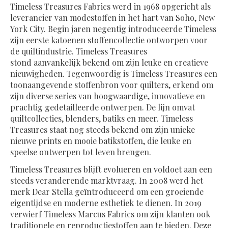
Timeless Treasures Fabrics werd in 1968 opgericht als
leverancier van modestoffen in het hart van Soho, New
York City. Begin jaren negentig introduceerde Timeless
zijn eerste katoenen stoffencollectie ontworpen voor
de quiltindustrie. Timeless Treasures
stond aanvankelijk bekend om zijn leuke en creatieve
nieuwigheden. Tegenwoordig is Timeless Treasures een
toonaangevende stoffenbron voor quilters, erkend om
zijn diverse series van hoogwaardige, innovatieve en
prachtig gedetailleerde ontwerpen. De lijn omvat
quiltcollecties, blenders, batiks en meer. Timeless
Treasures staat nog steeds bekend om zijn unieke
nieuwe prints en mooie batikstoffen, die leuke en
speelse ontwerpen tot leven brengen.
Timeless Treasures blijft evolueren en voldoet aan een
steeds veranderende marktvraag. In 2008 werd het
merk Dear Stella geïntroduceerd om een ​​groeiende
eigentijdse en moderne esthetiek te dienen. In 2019
verwierf Timeless Marcus Fabrics om zijn klanten ook
traditionele en reproductiestoffen aan te bieden. Deze