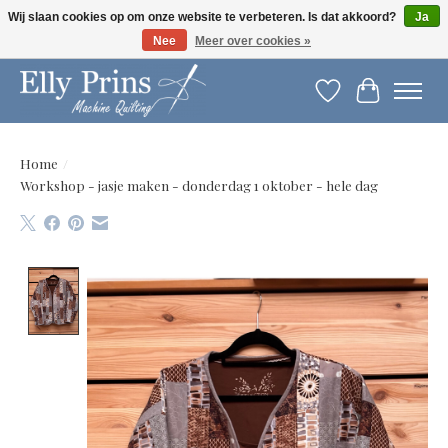
Wij slaan cookies op om onze website te verbeteren. Is dat akkoord?
Ja
Nee
Meer over cookies »
Let op: gewijzigde openingstijden!
Verlanglijst
Winkelwag
Home
/
Workshop - jasje maken - donderdag 1 oktober - hele dag
Product image slideshow Items