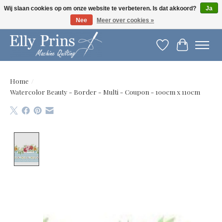
Wij slaan cookies op om onze website te verbeteren. Is dat akkoord?
Ja
Nee
Meer over cookies »
Let op: gewijzigde openingstijden!
Verlanglijst
Winkelwag
Home
/
Watercolor Beauty - Border - Multi - Coupon - 100cm x 110cm
Product image slideshow Items