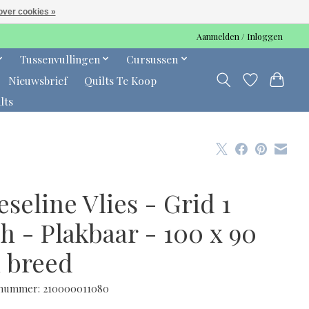
over cookies »
Aanmelden / Inloggen
Tussenvullingen
Cursussen
Nieuwsbrief
Quilts Te Koop
lts
eseline Vlies - Grid 1
h - Plakbaar - 100 x 90
 breed
lnummer: 210000011080