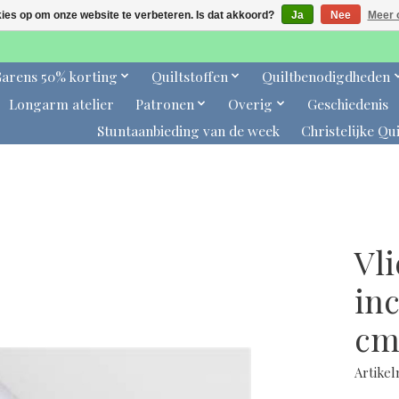
kies op om onze website te verbeteren. Is dat akkoord?
Ja
Nee
Meer 
arens 50% korting
Quiltstoffen
Quiltbenodigdheden
Longarm atelier
Patronen
Overig
Geschiedenis
Stuntaanbieding van de week
Christelijke Qui
Vli
inc
cm
Artike