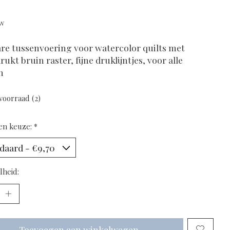
tw
are tussenvoering voor watercolor quilts met
ukt bruin raster, fijne druklijntjes, voor alle
n
voorraad (2)
en keuze:
*
lheid:
Toevoegen aan winkelwagen