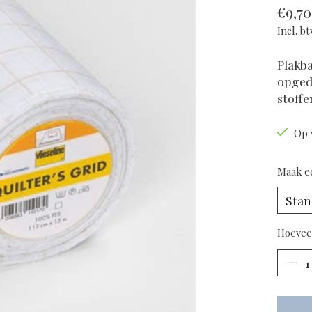
€9,70
Incl. b
Plakb
opgedr
stoffe
Op 
Maak e
Hoevee