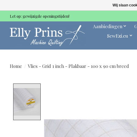
Wij slaan coo
Let op: gewijzigde openingstijden!
Aanbiedingen
G
SewEzi.eu
Home
/
Vlies - Grid 1 inch - Plakbaar - 100 x 90 cm breed
Product image slideshow Items