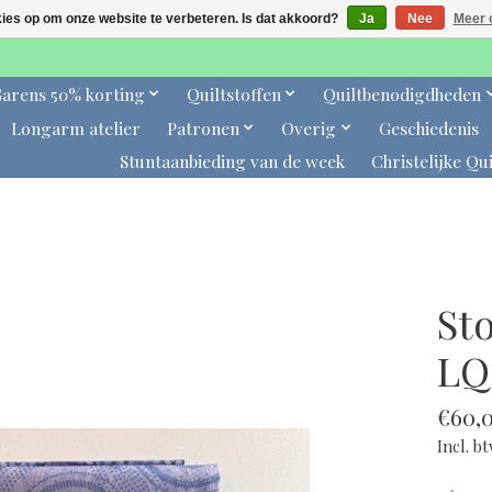
kies op om onze website te verbeteren. Is dat akkoord?
Ja
Nee
Meer 
arens 50% korting
Quiltstoffen
Quiltbenodigdheden
Longarm atelier
Patronen
Overig
Geschiedenis
Stuntaanbieding van de week
Christelijke Qui
Sto
LQ
€60,
Incl. b