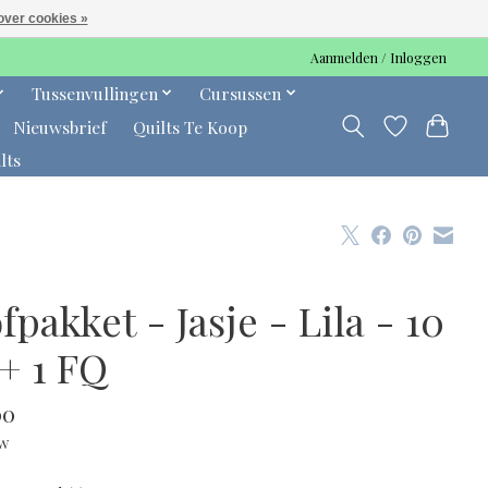
over cookies »
Aanmelden / Inloggen
Tussenvullingen
Cursussen
Nieuwsbrief
Quilts Te Koop
lts
fpakket - Jasje - Lila - 10
+ 1 FQ
00
tw