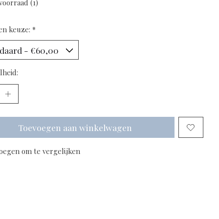
voorraad (1)
en keuze:
*
lheid:
Toevoegen aan winkelwagen
oegen om te vergelijken