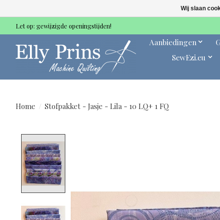
Wij slaan coo
Let op: gewijzigde openingstijden!
Aanbiedingen
G
SewEzi.eu
Home
/
Stofpakket - Jasje - Lila - 10 LQ+ 1 FQ
Product image slideshow Items