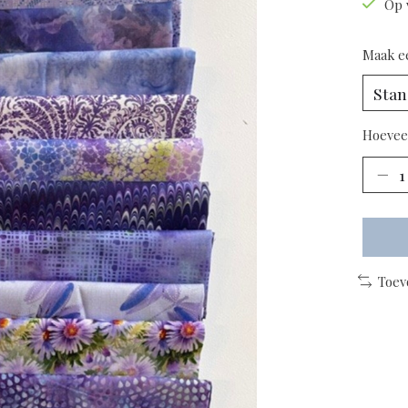
Op 
Maak e
Hoevee
Toev