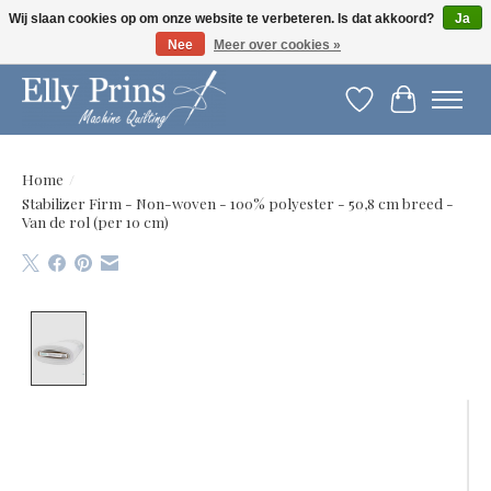
Wij slaan cookies op om onze website te verbeteren. Is dat akkoord?
Ja
Nee
Meer over cookies »
Let op: gewijzigde openingstijden!
Verlanglijst
Winkelwag
Home
/
Stabilizer Firm - Non-woven - 100% polyester - 50,8 cm breed -
Van de rol (per 10 cm)
Product image slideshow Items