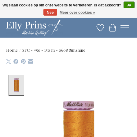
Wij slaan cookies op om onze website te verbeteren. Is dat akkoord?
Ja
Nee
Meer over cookies »
Let op: gewijzigde openingstijden!
Verlanglijst
Winkelwag
Home
/
SFC - #50 - 150 m - 0608 Sunshine
Product image slideshow Items