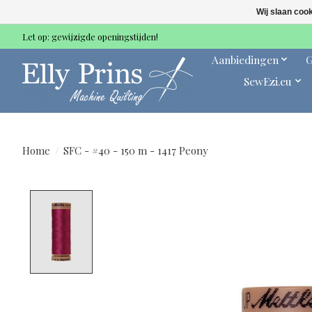
Wij slaan coo
Let op: gewijzigde openingstijden!
Aanbiedingen
G
SewEzi.eu
Home
/
SFC - #40 - 150 m - 1417 Peony
Product image slideshow Items