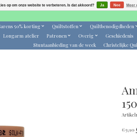
kies op om onze website te verbeteren. Is dat akkoord?
Ja
Nee
Meer 
arens 50% korting
Quiltstoffen
Quiltbenodigdheden
Longarm atelier
Patronen
Overig
Geschiedenis
Stuntaanbieding van de week
Christelijke Qui
Am
15
Artike
€3,10