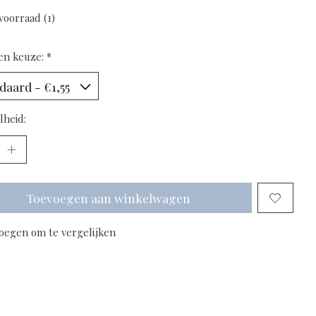
voorraad (1)
en keuze:
*
lheid:
Toevoegen aan winkelwagen
oegen om te vergelijken