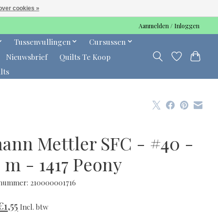
over cookies »
Aanmelden / Inloggen
Tussenvullingen
Cursussen
Nieuwsbrief
Quilts Te Koop
lts
ann Mettler SFC - #40 -
0 m - 1417 Peony
lnummer: 210000001716
€1,55
Incl. btw