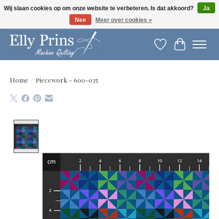
Wij slaan cookies op om onze website te verbeteren. Is dat akkoord?
Ja
Nee
Meer over cookies »
Let op: gewijzigde openingstijden!
Verlanglijst
Winkelwag
Home
/
Piecework - 600-035
Product image slideshow Items