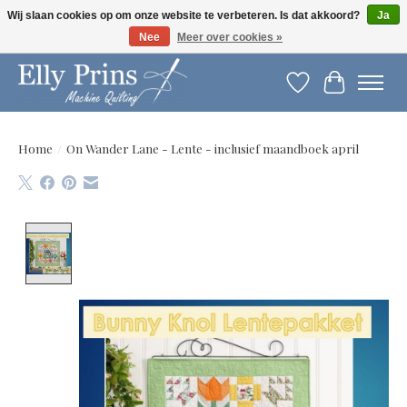
Wij slaan cookies op om onze website te verbeteren. Is dat akkoord?
Ja
Nee
Meer over cookies »
Let op: gewijzigde openingstijden!
Verlanglijst
Winkelwag
Home
/
On Wander Lane - Lente - inclusief maandboek april
Product image slideshow Items