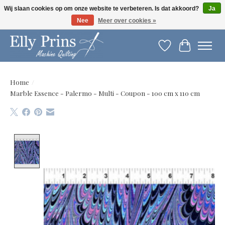
Wij slaan cookies op om onze website te verbeteren. Is dat akkoord?
Ja
Nee
Meer over cookies »
Let op: gewijzigde openingstijden!
Verlanglijst
Winkelwag
Home
/
Marble Essence - Palermo - Multi - Coupon - 100 cm x 110 cm
Product image slideshow Items