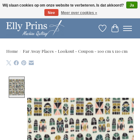
Wij slaan cookies op om onze website te verbeteren. Is dat akkoord?
Ja
Nee
Meer over cookies »
Let op: gewijzigde openingstijden!
Verlanglijst
Winkelwag
Home
/
Far Away Places - Lookout - Coupon - 100 cm x 110 cm
Product image slideshow Items