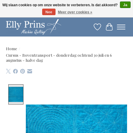
Wij slaan cookies op om onze website te verbeteren. Is dat akkoord?
Ja
Nee
Meer over cookies »
Let op: gewijzigde openingstijden!
Verlanglijst
Winkelwag
Home
/
Cursus - Boventransport - donderdag ochtend 30 juli en 6
augustus - halve dag
Product image slideshow Items