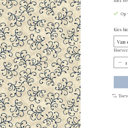
Incl. b
Op 
Kies hi
Hoevee
Toev