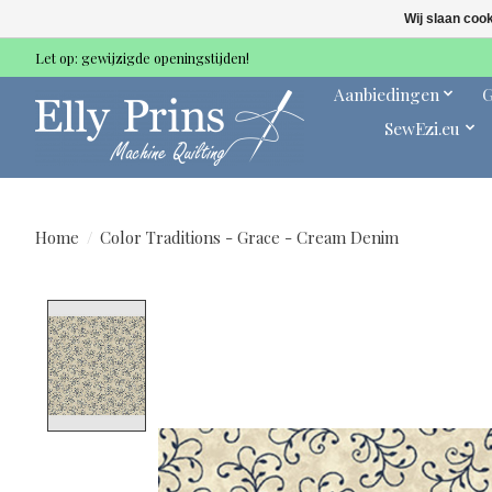
Wij slaan coo
Let op: gewijzigde openingstijden!
Aanbiedingen
G
SewEzi.eu
Home
/
Color Traditions - Grace - Cream Denim
Product image slideshow Items