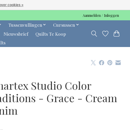
over cookies »
Aanmelden / Inloggen
Tussenvullingen
Cursussen
Nieuwsbrief
Quilts Te Koop
lts
nartex Studio Color
aditions - Grace - Cream
nim
0