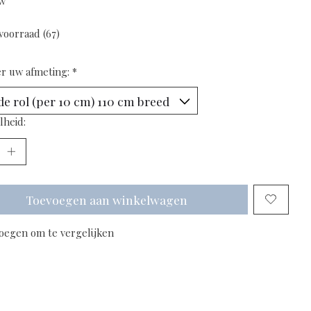
tw
voorraad (67)
er uw afmeting:
*
lheid:
Toevoegen aan winkelwagen
oegen om te vergelijken