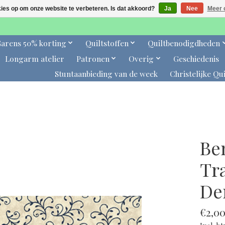
kies op om onze website te verbeteren. Is dat akkoord?
Ja
Nee
Meer 
arens 50% korting
Quiltstoffen
Quiltbenodigdheden
Longarm atelier
Patronen
Overig
Geschiedenis
Stuntaanbieding van de week
Christelijke Qui
Be
Tr
De
€2,0