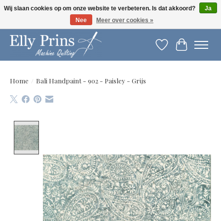
Wij slaan cookies op om onze website te verbeteren. Is dat akkoord?
Ja
Nee
Meer over cookies »
Let op: gewijzigde openingstijden!
Verlanglijst
Winkelwag
Home
/
Bali Handpaint - 902 - Paisley - Grijs
Product image slideshow Items