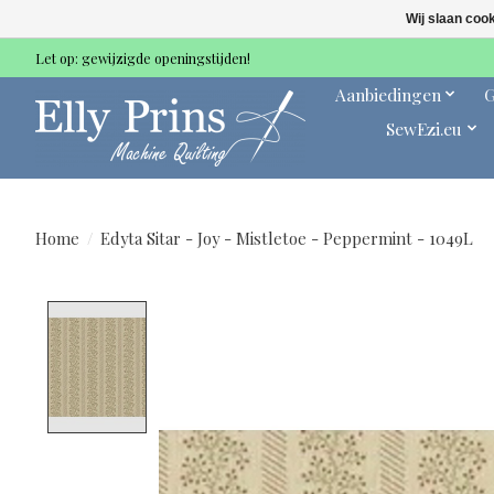
Wij slaan coo
Let op: gewijzigde openingstijden!
Aanbiedingen
G
SewEzi.eu
Home
/
Edyta Sitar - Joy - Mistletoe - Peppermint - 1049L
Product image slideshow Items