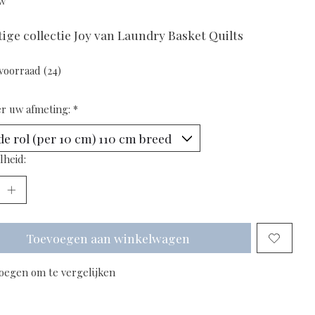
tw
ige collectie Joy van Laundry Basket Quilts
voorraad (24)
er uw afmeting:
*
lheid:
Toevoegen aan winkelwagen
oegen om te vergelijken