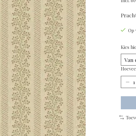
Incl. b
Pracht
Op 
Kies hi
Hoevee
Toev