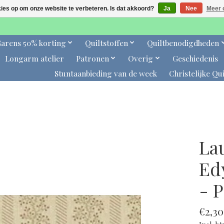
kies op om onze website te verbeteren. Is dat akkoord?
Ja
Nee
Meer 
arens 50% korting
Quiltstoffen
Quiltbenodigdheden
Longarm atelier
Patronen
Overig
Geschiedenis
Stuntaanbieding van de week
Christelijke Qui
La
Edy
- 
€2,30