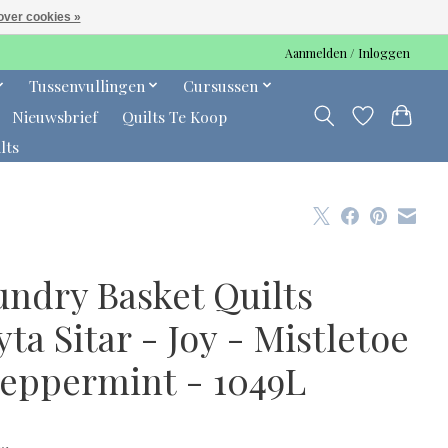
over cookies »
Aanmelden / Inloggen
Tussenvullingen
Cursussen
Nieuwsbrief
Quilts Te Koop
lts
undry Basket Quilts
ta Sitar - Joy - Mistletoe
Peppermint - 1049L