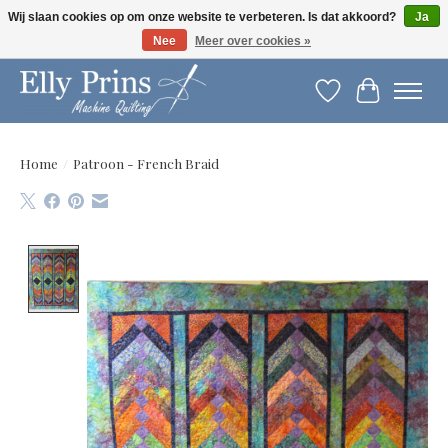
Wij slaan cookies op om onze website te verbeteren. Is dat akkoord?
Ja
Nee
Meer over cookies »
Let op: gewijzigde openingstijden!
Verlanglijst
Winkelwag
Home
/
Patroon - French Braid
Product image slideshow Items