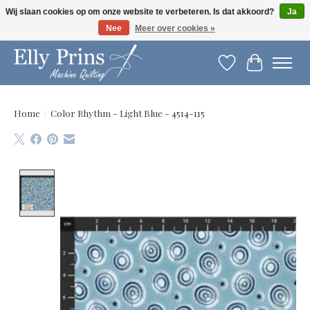
Wij slaan cookies op om onze website te verbeteren. Is dat akkoord?
Ja
Nee
Meer over cookies »
Let op: gewijzigde openingstijden!
Verlanglijst
Winkelwag
Home
/
Color Rhythm - Light Blue - 4514-115
Product image slideshow Items