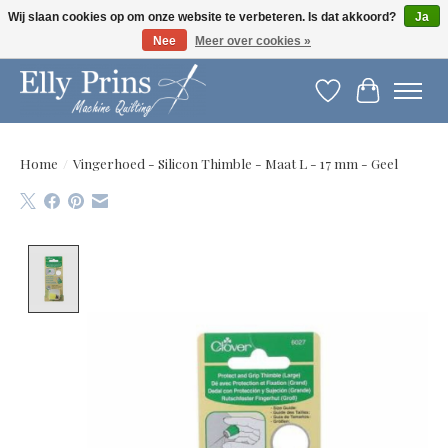
Wij slaan cookies op om onze website te verbeteren. Is dat akkoord?
Ja
Nee
Meer over cookies »
Let op: gewijzigde openingstijden!
Verlanglijst
Winkelwag
Home
/
Vingerhoed - Silicon Thimble - Maat L - 17 mm - Geel
Product image slideshow Items