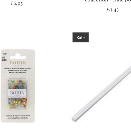
€6,95
€3,45
Sale