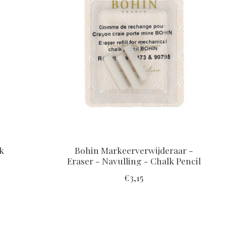
k
Bohin Markeerverwijderaar -
Eraser - Navulling - Chalk Pencil
€3,15