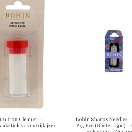
in Iron Cleaner -
Bohin Sharps Needles - 
kstick voor strijkijzer
Big Eye (Blister 15pc) -
collection - Blue p