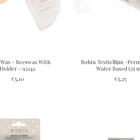
 Wax - Beeswax With
Bohin Textiellijm -Per
Holder - 92142
Water Based (25 m
€5,10
€5,25