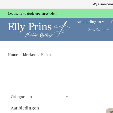
Wij slaan coo
Let op: gewijzigde openingstijden!
Aanbiedingen
G
SewEzi.eu
Home
/
Merken
/
Bohin
Categorieën
Aanbiedingen