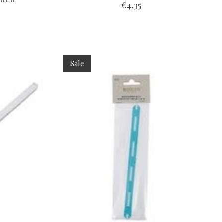
€4,35
Sale