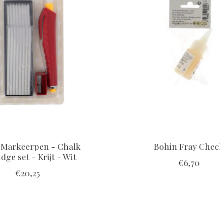
 Markeerpen - Chalk
Bohin Fray Chec
idge set - Krijt - Wit
€6,70
€20,25