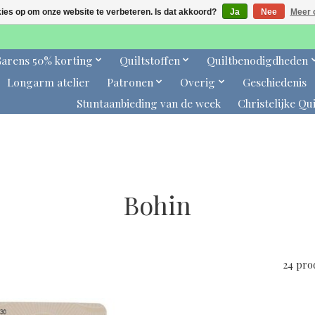
kies op om onze website te verbeteren. Is dat akkoord?
Ja
Nee
Meer 
arens 50% korting
Quiltstoffen
Quiltbenodigdheden
Longarm atelier
Patronen
Overig
Geschiedenis
Stuntaanbieding van de week
Christelijke Qui
Bohin
24 pro