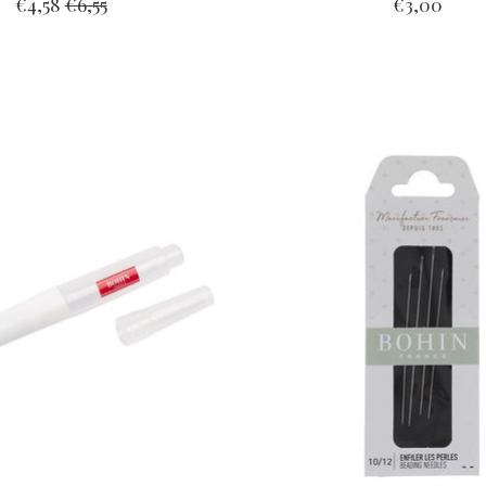
€4,58
€6,55
€3,00