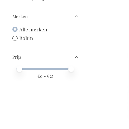
Merken
Alle merken
Bohin
Prijs
Minimale prijswaarde
Price maximum value
€
0
- €
25