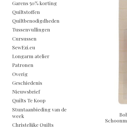
Garens 50% korting
Quiltstoffen
Quiltbenodigdheden
Tussenvullingen
Cursussen
SewEzi.eu
Longarm atelier
Patronen
Overig
Geschiedenis
Nieuwsbrief
Quilts Te Koop
Stuntaanbieding van de
Boh
week
Schoonmaa
Christelijke Quilts