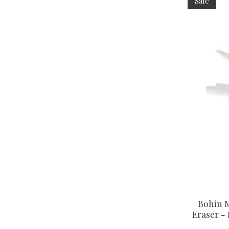
Sale
Bohin M
Eraser -