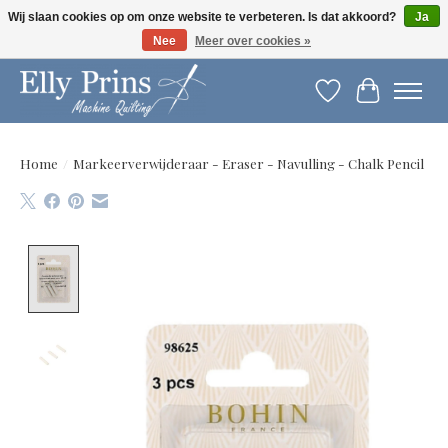
Wij slaan cookies op om onze website te verbeteren. Is dat akkoord?
Ja
Nee
Meer over cookies »
Let op: gewijzigde openingstijden!
Verlanglijst
Winkelwag
Home
/
Markeerverwijderaar - Eraser - Navulling - Chalk Pencil
Product image slideshow Items