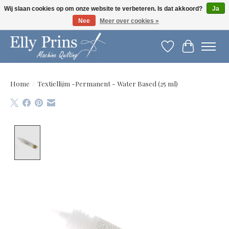
Wij slaan cookies op om onze website te verbeteren. Is dat akkoord?
Ja
Nee
Meer over cookies »
Let op: gewijzigde openingstijden!
Verlanglijst
Winkelwag
Home
/
Textiellijm -Permanent - Water Based (25 ml)
Product image slideshow Items