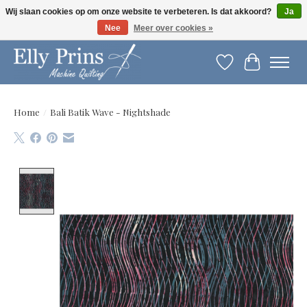
Wij slaan cookies op om onze website te verbeteren. Is dat akkoord?
Ja
Nee
Meer over cookies »
Let op: gewijzigde openingstijden!
Verlanglijst
Winkelwag
Home
/
Bali Batik Wave - Nightshade
Product image slideshow Items