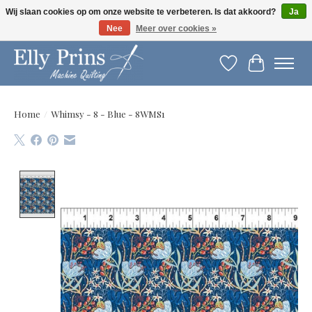
Wij slaan cookies op om onze website te verbeteren. Is dat akkoord?
Ja
Nee
Meer over cookies »
Let op: gewijzigde openingstijden!
Verlanglijst
Winkelwag
Home
/
Whimsy - 8 - Blue - 8WMS1
Product image slideshow Items