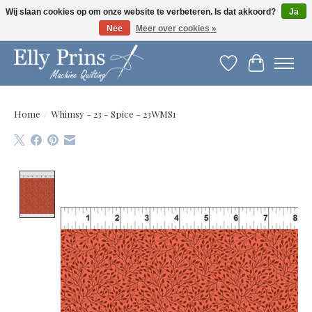
Wij slaan cookies op om onze website te verbeteren. Is dat akkoord?
Ja
Nee
Meer over cookies »
Let op: gewijzigde openingstijden!
Verlanglijst
Winkelwag
Home
/
Whimsy - 23 - Spice - 23WMS1
Product image slideshow Items