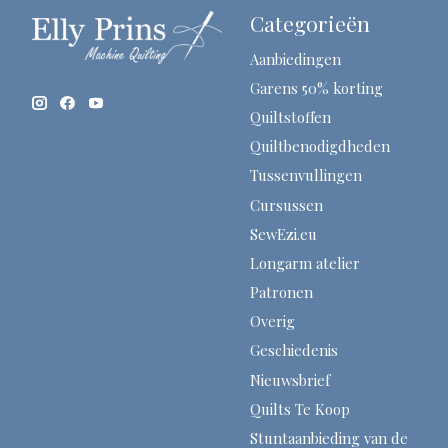
Categorieën
Aanbiedingen
Garens 50% korting
Quiltstoffen
Quiltbenodigdheden
Tussenvullingen
Cursussen
SewEzi.eu
Longarm atelier
Patronen
Overig
Geschiedenis
Nieuwsbrief
Quilts Te Koop
Stuntaanbieding van de