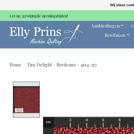
Wij slaan coo
Let op: gewijzigde openingstijden!
Aanbiedingen
G
SewEzi.eu
Home
/
Tiny Delight - Bordeaux - 4514-257
Product image slideshow Items