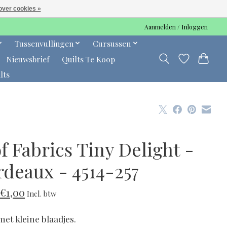
over cookies »
Aanmelden / Inloggen
Tussenvullingen
Cursussen
Nieuwsbrief
Quilts Te Koop
lts
f Fabrics Tiny Delight -
rdeaux - 4514-257
€1,00
Incl. btw
met kleine blaadjes.