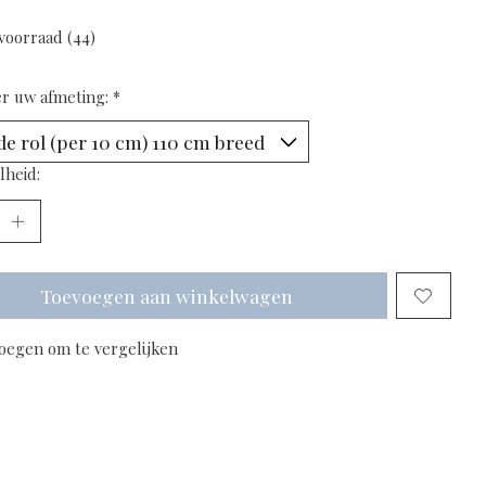
voorraad (44)
er uw afmeting:
*
lheid:
Toevoegen aan winkelwagen
oegen om te vergelijken