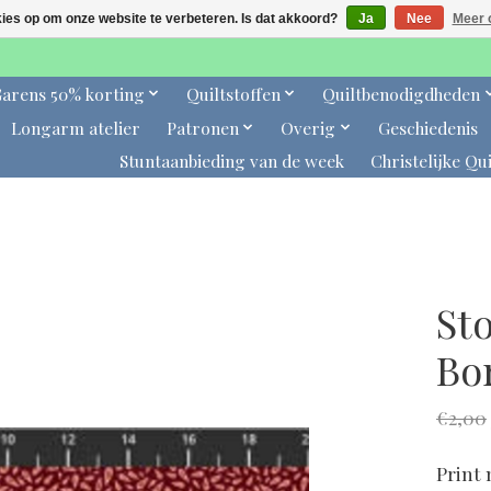
kies op om onze website te verbeteren. Is dat akkoord?
Ja
Nee
Meer 
arens 50% korting
Quiltstoffen
Quiltbenodigdheden
Longarm atelier
Patronen
Overig
Geschiedenis
Stuntaanbieding van de week
Christelijke Qui
Sto
Bo
€2,00
Print 