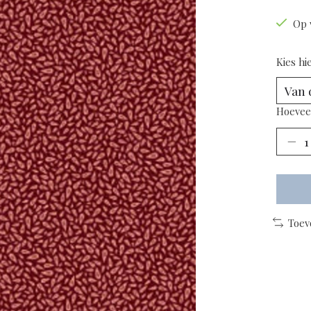
Op 
Kies hi
Hoevee
Toev