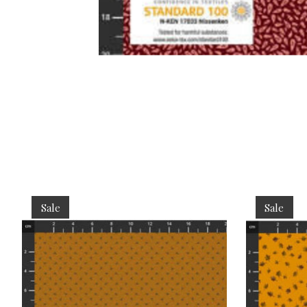
Items van productcarrousel
Sale
Sale