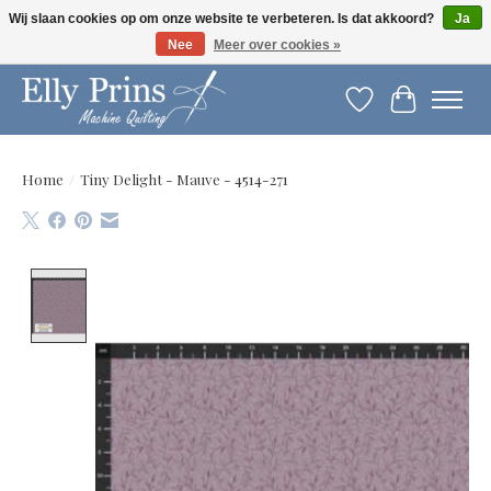
Wij slaan cookies op om onze website te verbeteren. Is dat akkoord?
Ja
Nee
Meer over cookies »
Let op: gewijzigde openingstijden!
Verlanglijst
Winkelwag
Home
/
Tiny Delight - Mauve - 4514-271
Product image slideshow Items