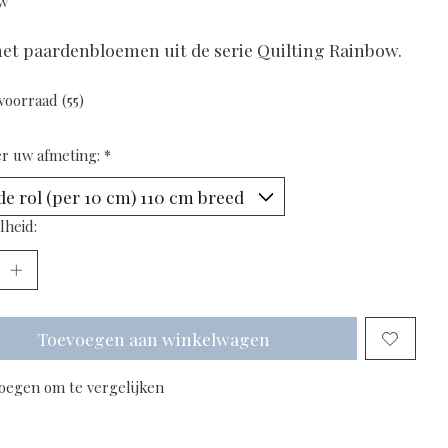
tw
met paardenbloemen uit de serie Quilting Rainbow.
voorraad (55)
er uw afmeting:
*
lheid:
Toevoegen aan winkelwagen
oegen om te vergelijken