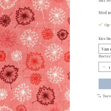
Incl. b
Stof 
Op 
Kies hi
Hoevee
Toev