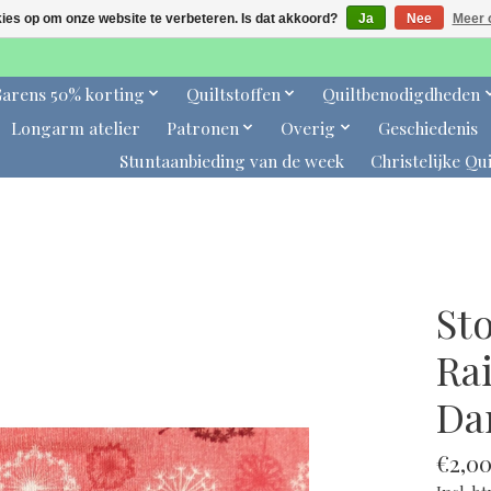
kies op om onze website te verbeteren. Is dat akkoord?
Ja
Nee
Meer 
arens 50% korting
Quiltstoffen
Quiltbenodigdheden
Longarm atelier
Patronen
Overig
Geschiedenis
Stuntaanbieding van de week
Christelijke Qui
Sto
Ra
Dar
€2,0