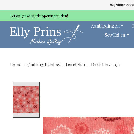
Wij slaan coo
Let op: gewijzigde openingstijden!
Aanbiedingen
G
SewEzi.eu
Home
/
Quilting Rainbow - Dandelion - Dark Pink - 941
Product image slideshow Items