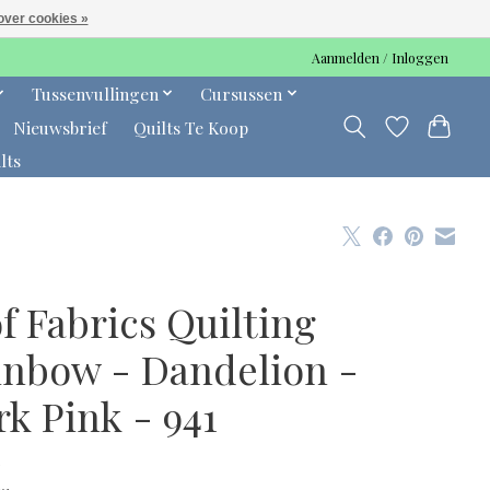
over cookies »
Aanmelden / Inloggen
Tussenvullingen
Cursussen
Nieuwsbrief
Quilts Te Koop
lts
f Fabrics Quilting
inbow - Dandelion -
k Pink - 941
0