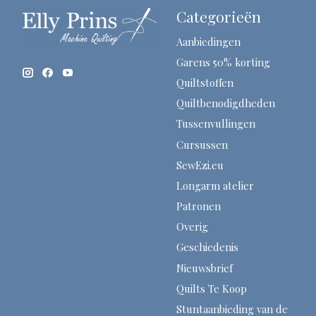
Categorieën
Aanbiedingen
Garens 50% korting
Quiltstoffen
Quiltbenodigdheden
Tussenvullingen
Cursussen
SewEzi.eu
Longarm atelier
Patronen
Overig
Geschiedenis
Nieuwsbrief
Quilts Te Koop
Stuntaanbieding van de