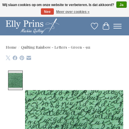
Wij slaan cookies op om onze website te verbeteren. Is dat akkoord?
Ja
Nee
Meer over cookies »
Let op: gewijzigde openingstijden!
Verlanglijst
Winkelwag
Home
/
Quilting Rainbow - Letters - Green - 911
Product image slideshow Items